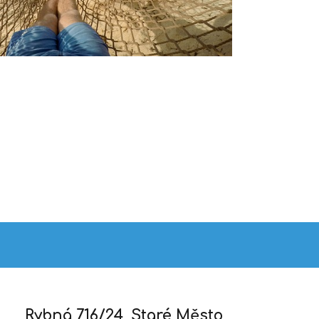
Rybná 716/24, Staré Město,