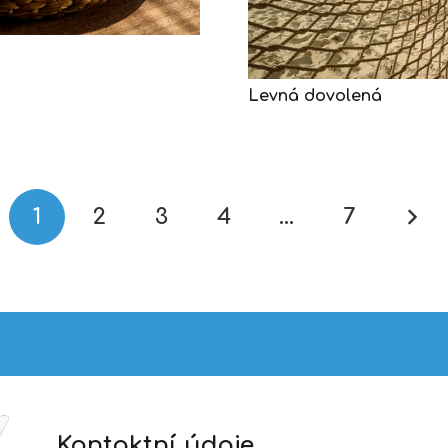
Levná dovolená
1
2
3
4
…
7
Kontaktní údaje